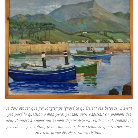
Je dois avouer que j’ai longtemps ignoré ce qu’étaient ces bateaux, n’ayant
pas posé la question à mon père, pensant qu’il s’agissait simplement des
vieux thoniers à vapeur qui avaient depuis disparu. Evidemment, comme les
gens de ma génération, je ne connaissais de ma jeunesse que ces derniers,
avec leur proue évasée si caractéristique.