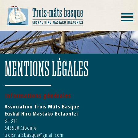
Toggle
navigat
MENTIONS LÉGALES
Informations générales
Association Trois Mâts Basque
Euskal Hiru Mastako Belaontzi
BP 311
646500 Ciboure
troismatsbasque@gmail.com