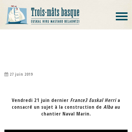
Toggle
navigat
ALBA SUR FRANCE3 EUSKAL HERRI
LE 21 JUIN 2019
27 juin 2019
Vendredi 21 juin dernier
France3 Euskal Herri
a
consacré un sujet à la construction de
Alba
au
chantier Naval Marin.