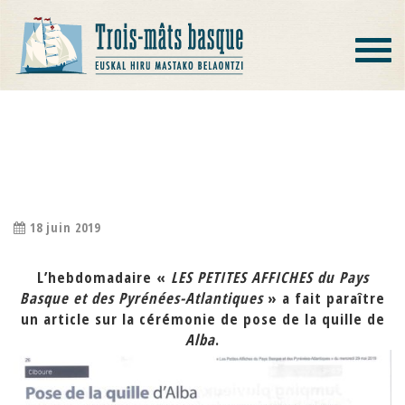
Toggle
navigat
ARTICLE « LES PETITES AFFICHES »
PARU LE 29 MAI 2019
18 juin 2019
L’hebdomadaire «
LES PETITES AFFICHES du Pays
Basque et des Pyrénées-Atlantiques
» a fait paraître
un article sur la cérémonie de pose de la quille de
Alba
.