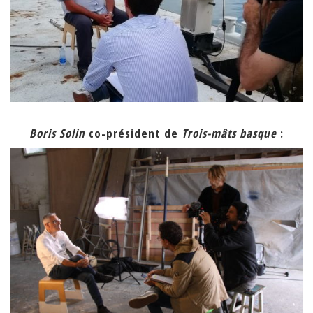
Boris Solin
co-président de
Trois-mâts basque
: