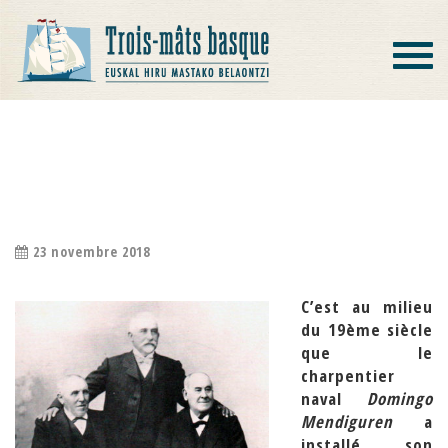
Toggle
navigat
LES MENDIGUREN, CONSTRUCTEURS
ET INGÉNIEURS …
23 novembre 2018
C’est au milieu
du 19ème siècle
que le
charpentier
naval
Domingo
Mendiguren
a
installé son